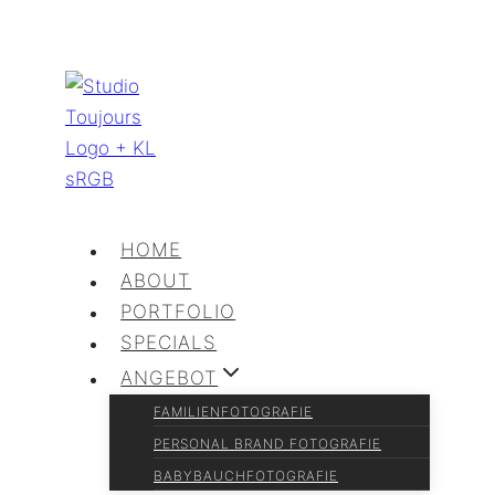
Zum
Inhalt
springen
HOME
ABOUT
PORTFOLIO
SPECIALS
ANGEBOT
FAMILIENFOTOGRAFIE
PERSONAL BRAND FOTOGRAFIE
BABYBAUCHFOTOGRAFIE